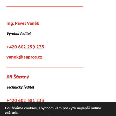
Ing. Pavel Vaněk
Výrobní ředitel
+420 602 259 233
vanek@sapros.cz
Jiří Šťastný
Technický ředitel
+420 602 381 233
Používáme cookies, abychom vám poskytli nejlepší online
stastny@sapros.cz
zážitek.