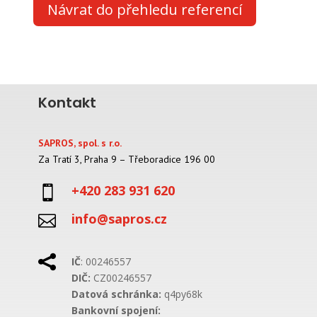
Návrat do přehledu referencí
Kontakt
SAPROS, spol. s r.o.
Za Tratí 3, Praha 9 – Třeboradice 196 00
+420 283 931 620

info@sapros.cz


IČ
: 00246557
DIČ:
CZ00246557
Datová schránka:
q4py68k
Bankovní spojení: