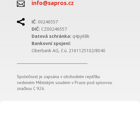
info@sapros.cz


IČ
: 00246557
DIČ:
CZ00246557
Datová schránka:
q4py68k
Bankovní spojení:
Oberbank AG, č.ú. 2161125102/8040
Společnost je zapsána v obchodním rejstříku
vedeném Městským soudem v Praze pod spisovou
značkou C 926.