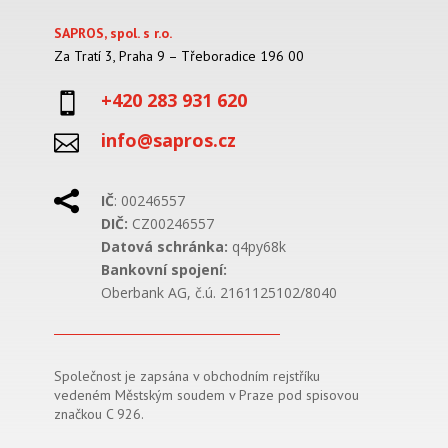
SAPROS, spol. s r.o.
Za Tratí 3, Praha 9 – Třeboradice 196 00
+420 283 931 620

info@sapros.cz


IČ
: 00246557
DIČ:
CZ00246557
Datová schránka:
q4py68k
Bankovní spojení:
Oberbank AG, č.ú. 2161125102/8040
Společnost je zapsána v obchodním rejstříku
vedeném Městským soudem v Praze pod spisovou
značkou C 926.